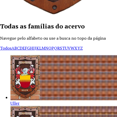
Todas as famílias do acervo
Navegue pelo alfabeto ou use a busca no topo da página
Todos
A
B
C
D
E
F
G
H
I
J
K
L
M
N
O
P
Q
R
S
T
U
V
W
X
Y
Z
Uller