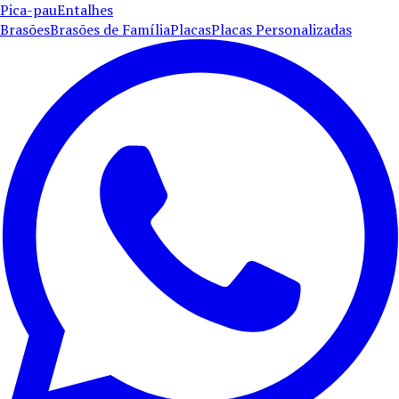
Pica-pau
Entalhes
Brasões
Brasões de Família
Placas
Placas Personalizadas