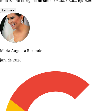
muitíssimo obrigada mesmo... 05.08.2026... Bjs 🙏🏿
"
Ler mais
Maria Augusta Rezende
jun. de 2026