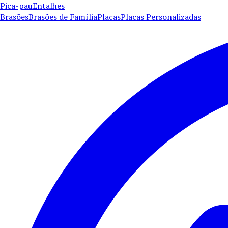
Pica-pau
Entalhes
Brasões
Brasões de Família
Placas
Placas Personalizadas