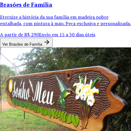
Brasões de Família
Eternize a história da sua família em madeira nobre
entalhada, com pintura à mão. Peça exclusiva e personalizada.
A partir de R$ 290
Envio em 15 a 30 dias úteis
Ver Brasões de Família