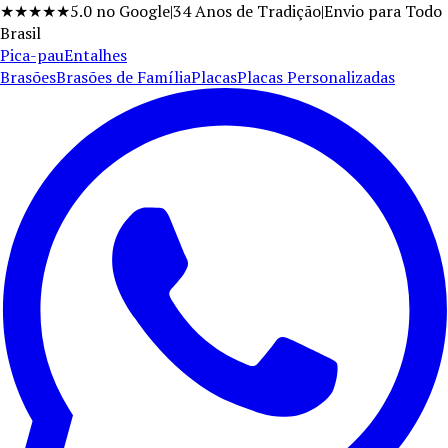
★★★★★
5.0
no Google
|
34
Anos de Tradição
|
Envio para Todo
Brasil
Pica-pau
Entalhes
Brasões
Brasões de Família
Placas
Placas Personalizadas