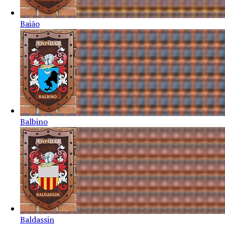
Baião
Balbino
Baldassin