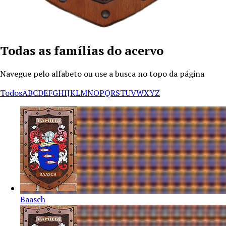
Todas as famílias do acervo
Navegue pelo alfabeto ou use a busca no topo da página
Todos
A
B
C
D
E
F
G
H
I
J
K
L
M
N
O
P
Q
R
S
T
U
V
W
X
Y
Z
Baasch