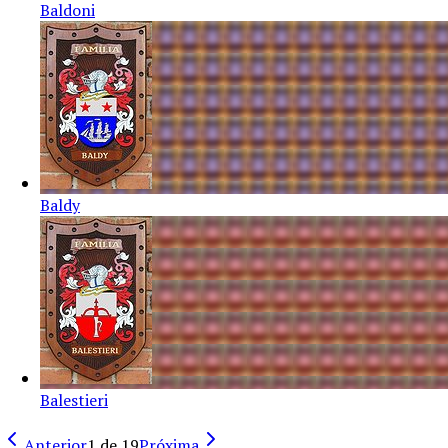
Baldoni
Baldy
Balestieri
Anterior
1
de
19
Próxima