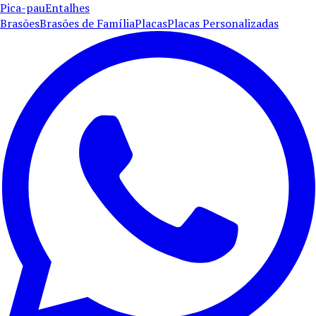
Pica-pau
Entalhes
Brasões
Brasões de Família
Placas
Placas Personalizadas