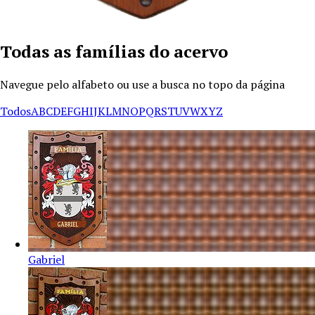
Todas as famílias do acervo
Navegue pelo alfabeto ou use a busca no topo da página
Todos
A
B
C
D
E
F
G
H
I
J
K
L
M
N
O
P
Q
R
S
T
U
V
W
X
Y
Z
Gabriel