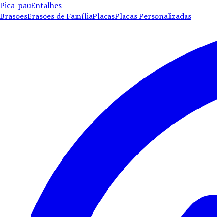
Pica-pau
Entalhes
Brasões
Brasões de Família
Placas
Placas Personalizadas