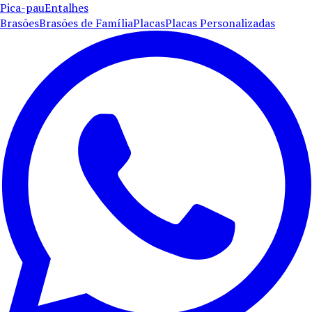
Pica-pau
Entalhes
Brasões
Brasões de Família
Placas
Placas Personalizadas