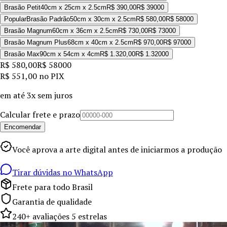
Brasão Petit
40cm x 25cm x 2.5cm
R$ 390,00
R$ 390
00
Popular
Brasão Padrão
50cm x 30cm x 2.5cm
R$ 580,00
R$ 580
00
Brasão Magnum
60cm x 36cm x 2.5cm
R$ 730,00
R$ 730
00
Brasão Magnum Plus
68cm x 40cm x 2.5cm
R$ 970,00
R$ 970
00
Brasão Max
90cm x 54cm x 4cm
R$ 1.320,00
R$ 1.320
00
R$ 580,00
R$ 580
00
R$ 551,00
no PIX
em até
3x sem juros
Calcular frete e prazo
Encomendar
Você aprova a arte digital antes de iniciarmos a produção
Tirar dúvidas no WhatsApp
Frete para todo Brasil
Garantia de qualidade
240+ avaliações 5 estrelas