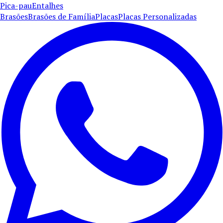
Pica-pau
Entalhes
Brasões
Brasões de Família
Placas
Placas Personalizadas