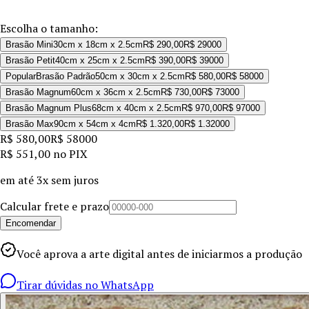
Escolha o tamanho:
Brasão Mini
30cm x 18cm x 2.5cm
R$ 290,00
R$ 290
00
Brasão Petit
40cm x 25cm x 2.5cm
R$ 390,00
R$ 390
00
Popular
Brasão Padrão
50cm x 30cm x 2.5cm
R$ 580,00
R$ 580
00
Brasão Magnum
60cm x 36cm x 2.5cm
R$ 730,00
R$ 730
00
Brasão Magnum Plus
68cm x 40cm x 2.5cm
R$ 970,00
R$ 970
00
Brasão Max
90cm x 54cm x 4cm
R$ 1.320,00
R$ 1.320
00
R$ 580,00
R$ 580
00
R$ 551,00
no PIX
em até
3x sem juros
Calcular frete e prazo
Encomendar
Você aprova a arte digital antes de iniciarmos a produção
Tirar dúvidas no WhatsApp