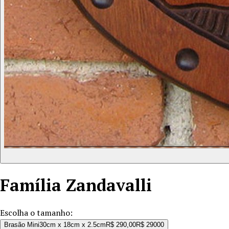
Família
Zandavalli
Escolha o tamanho:
Brasão Mini
30cm x 18cm x 2.5cm
R$ 290,00
R$ 290
00