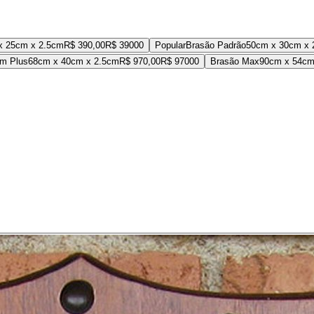
x 25cm x 2.5cm
R$ 390,00
R$ 390
00
Popular
Brasão Padrão
50cm x 30cm x 
m Plus
68cm x 40cm x 2.5cm
R$ 970,00
R$ 970
00
Brasão Max
90cm x 54cm