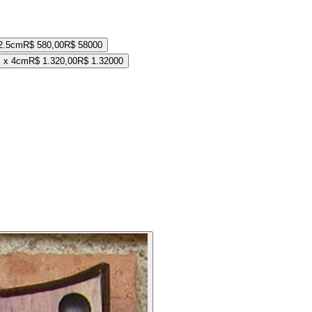
2.5cm
R$ 580,00
R$ 580
00
 x 4cm
R$ 1.320,00
R$ 1.320
00