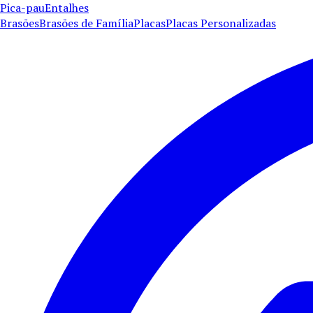
Pica-pau
Entalhes
Brasões
Brasões de Família
Placas
Placas Personalizadas