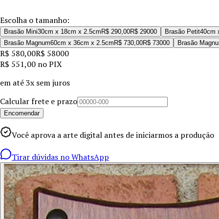
Escolha o tamanho:
Brasão Mini
30cm x 18cm x 2.5cm
R$ 290,00
R$ 290
00
Brasão Petit
40cm 
Brasão Magnum
60cm x 36cm x 2.5cm
R$ 730,00
R$ 730
00
Brasão Magnu
R$ 580,00
R$ 580
00
R$ 551,00
no PIX
em até
3x sem juros
Calcular frete e prazo
Encomendar
Você aprova a arte digital antes de iniciarmos a produção
Tirar dúvidas no WhatsApp