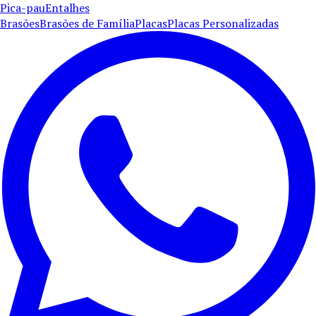
Pica-pau
Entalhes
Brasões
Brasões de Família
Placas
Placas Personalizadas