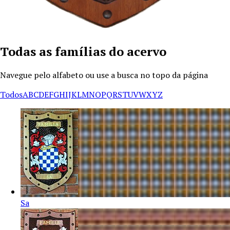
Todas as famílias do acervo
Navegue pelo alfabeto ou use a busca no topo da página
Todos
A
B
C
D
E
F
G
H
I
J
K
L
M
N
O
P
Q
R
S
T
U
V
W
X
Y
Z
Sa