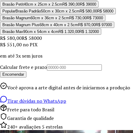
Brasão Petit
40cm x 25cm x 2.5cm
R$ 390,00
R$ 390
00
Popular
Brasão Padrão
50cm x 30cm x 2.5cm
R$ 580,00
R$ 580
00
Brasão Magnum
60cm x 36cm x 2.5cm
R$ 730,00
R$ 730
00
Brasão Magnum Plus
68cm x 40cm x 2.5cm
R$ 970,00
R$ 970
00
Brasão Max
90cm x 54cm x 4cm
R$ 1.320,00
R$ 1.320
00
R$ 580,00
R$ 580
00
R$ 551,00
no PIX
em até
3x sem juros
Calcular frete e prazo
Encomendar
Você aprova a arte digital antes de iniciarmos a produção
Tirar dúvidas no WhatsApp
Frete para todo Brasil
Garantia de qualidade
240+ avaliações 5 estrelas