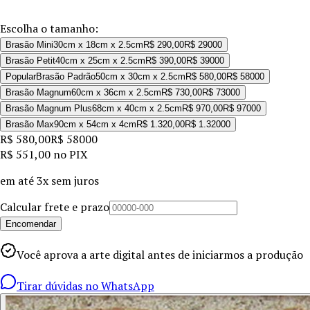
Escolha o tamanho:
Brasão Mini
30cm x 18cm x 2.5cm
R$ 290,00
R$ 290
00
Brasão Petit
40cm x 25cm x 2.5cm
R$ 390,00
R$ 390
00
Popular
Brasão Padrão
50cm x 30cm x 2.5cm
R$ 580,00
R$ 580
00
Brasão Magnum
60cm x 36cm x 2.5cm
R$ 730,00
R$ 730
00
Brasão Magnum Plus
68cm x 40cm x 2.5cm
R$ 970,00
R$ 970
00
Brasão Max
90cm x 54cm x 4cm
R$ 1.320,00
R$ 1.320
00
R$ 580,00
R$ 580
00
R$ 551,00
no PIX
em até
3x sem juros
Calcular frete e prazo
Encomendar
Você aprova a arte digital antes de iniciarmos a produção
Tirar dúvidas no WhatsApp