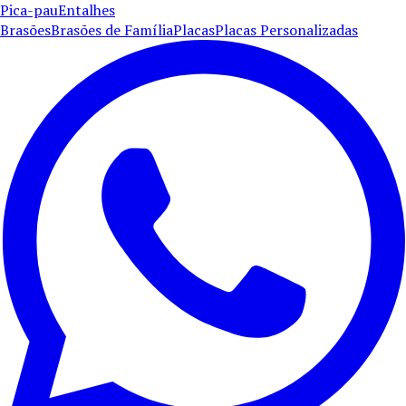
Pica-pau
Entalhes
Brasões
Brasões de Família
Placas
Placas Personalizadas