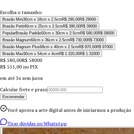
Escolha o tamanho:
Brasão Mini
30cm x 18cm x 2.5cm
R$ 290,00
R$ 290
00
Brasão Petit
40cm x 25cm x 2.5cm
R$ 390,00
R$ 390
00
Popular
Brasão Padrão
50cm x 30cm x 2.5cm
R$ 580,00
R$ 580
00
Brasão Magnum
60cm x 36cm x 2.5cm
R$ 730,00
R$ 730
00
Brasão Magnum Plus
68cm x 40cm x 2.5cm
R$ 970,00
R$ 970
00
Brasão Max
90cm x 54cm x 4cm
R$ 1.320,00
R$ 1.320
00
R$ 580,00
R$ 580
00
R$ 551,00
no PIX
em até
3x sem juros
Calcular frete e prazo
Encomendar
Você aprova a arte digital antes de iniciarmos a produção
Tirar dúvidas no WhatsApp