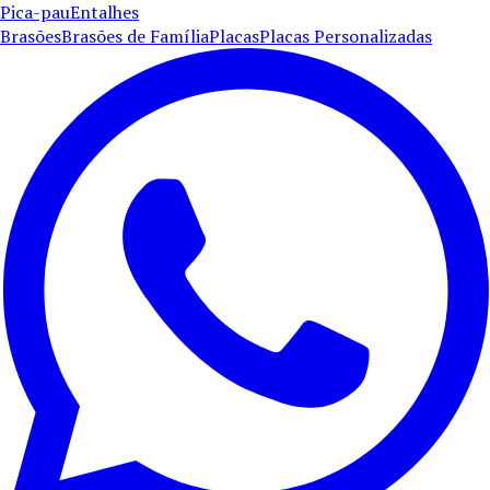
Pica-pau
Entalhes
Brasões
Brasões de Família
Placas
Placas Personalizadas