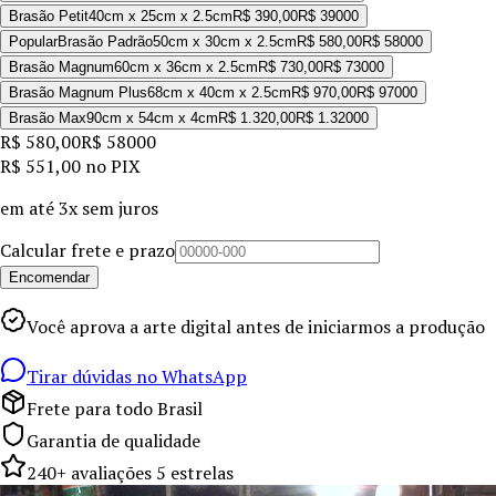
Brasão Petit
40cm x 25cm x 2.5cm
R$ 390,00
R$ 390
00
Popular
Brasão Padrão
50cm x 30cm x 2.5cm
R$ 580,00
R$ 580
00
Brasão Magnum
60cm x 36cm x 2.5cm
R$ 730,00
R$ 730
00
Brasão Magnum Plus
68cm x 40cm x 2.5cm
R$ 970,00
R$ 970
00
Brasão Max
90cm x 54cm x 4cm
R$ 1.320,00
R$ 1.320
00
R$ 580,00
R$ 580
00
R$ 551,00
no PIX
em até
3x sem juros
Calcular frete e prazo
Encomendar
Você aprova a arte digital antes de iniciarmos a produção
Tirar dúvidas no WhatsApp
Frete para todo Brasil
Garantia de qualidade
240+ avaliações 5 estrelas